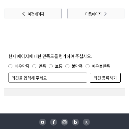
이전 페이지
다음 페이지
현재 페이지에 대한 만족도를 평가하여 주십시오.
콘텐츠 만족도 조사
만족도 조사
매우만족
만족
보통
불만족
매우불만족
담당자 정보
담당자 정보
유튜브
페이스북
인스타그램
블로그
트위터