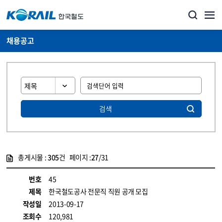
채용공고
검색
총게시물 :
305
건 페이지 :
27
/31
게시물 목록
코레일소개_경영공시_채용공고 목록 - 정보 제공
번호
45
제목
한국철도공사 전문직 직원 공개 모집
작성일
2013-09-17
조회수
120,981