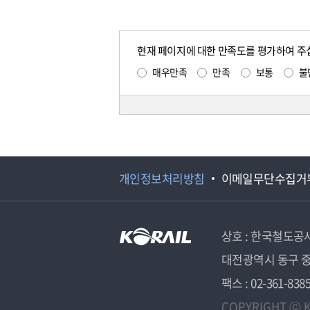
현재 페이지에 대한 만족도를 평가하여 주
매우만족
만족
보통
불
개인정보처리방침
이메일무단수집거
상호 : 한국철도공
대전광역시 동구 중
팩스 : 02-361-838
COPYRIGHT ⓒ K