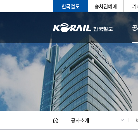
한국철도
승차권예매
기
공
CEO
일반현
공사소개