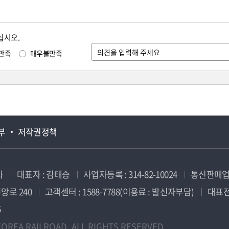
십시오.
만족
매우불만족
부
저작권정책
사
대표자 : 김태승
사업자등록 : 314-82-10024
통신판매업신
앙로 240
고객센터 : 1588-7788(이용료 : 발신자부담)
대표전화
5
OREA RAILROAD. ALL RIGHTS RESERVED.