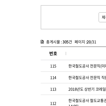
총게시물 :
305
건 페이지 :
20
/31
번호
115
한국철도공사 전문직(미디어홍
114
한국철도공사 전문직 직원 공개
113
2018년도 상반기 코레일 신
한국철도공사 철도교통관제사
112