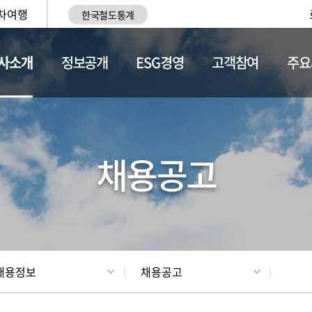
차여행
한국철도통계
사소개
정보공개
ESG경영
고객참여
주요
황
조직현황
채용정보
채용공고
채용정보
채용공고