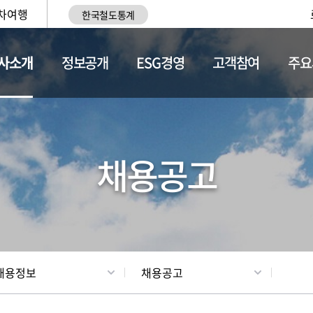
차여행
한국철도통계
사소개
정보공개
ESG경영
고객참여
주요
황
조직현황
채용정보
채용공고
채용정보
채용공고