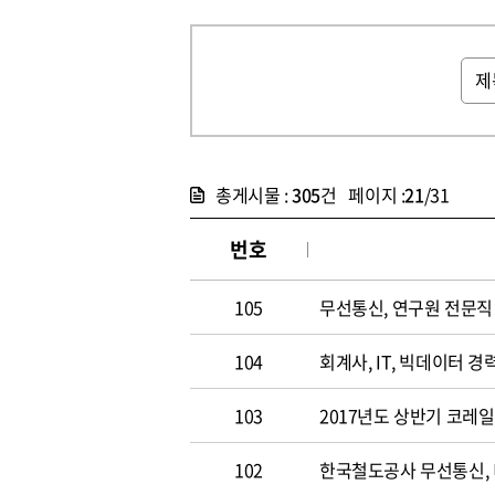
총게시물 :
305
건 페이지 :
21
/31
번호
105
무선통신, 연구원 전문직 채
104
회계사, IT, 빅데이터 경력
103
2017년도 상반기 코레
102
한국철도공사 무선통신,