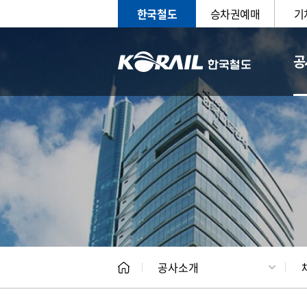
한국철도
승차권예매
기
공
CEO
일반현
공사소개