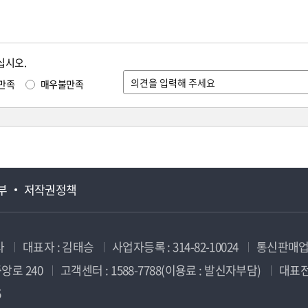
십시오.
만족
매우불만족
부
저작권정책
사
대표자 : 김태승
사업자등록 : 314-82-10024
통신판매업신
앙로 240
고객센터 : 1588-7788(이용료 : 발신자부담)
대표전화
5