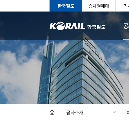
한국철도
승차권예매
기
공
CEO
일반현
공사소개