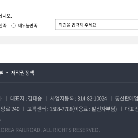
십시오.
만족
매우불만족
부
저작권정책
사
대표자 : 김태승
사업자등록 : 314-82-10024
통신판매업신
앙로 240
고객센터 : 1588-7788(이용료 : 발신자부담)
대표전화
5
OREA RAILROAD. ALL RIGHTS RESERVED.