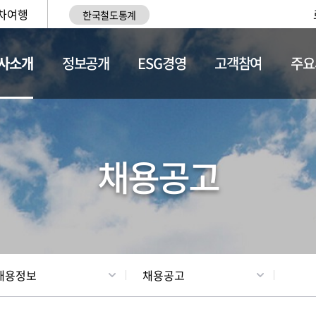
차여행
한국철도통계
사소개
정보공개
ESG경영
고객참여
주요
황
조직현황
채용정보
채용공고
채용정보
채용공고