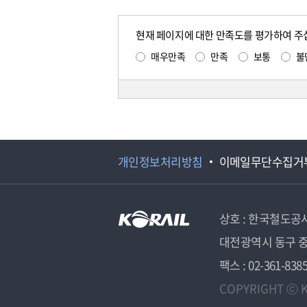
현재 페이지에 대한 만족도를 평가하여 주
매우만족
만족
보통
불
개인정보처리방침
이메일무단수집거
상호 : 한국철도공
대전광역시 동구 중
팩스 : 02-361-838
COPYRIGHT ⓒ K