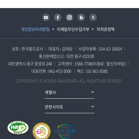
유튜브
페이스북
인스타그램
블로그
트위터
개인정보처리방침
이메일무단수집거부
저작권정책
상호 : 한국철도공사
대표자 : 김태승
사업자등록 : 314-82-10024
통신판매업신고 : 대전 동구-0233호
대전광역시 동구 중앙로 240
고객센터 : 1588-7788(이용료 : 발신자부담)
대표전화 : 042-472-5000
팩스 : 02-361-8385
COPYRIGHT ⓒ KOREA RAILROAD. ALL RIGHTS RESERVED.
계열사
관련사이트