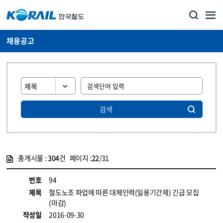
채용공고
검색
총게시물 :
304
건 페이지 :
22
/31
게시물 목록
코레일소개_경영공시_채용공고 목록 - 정보 제공
번호
94
제목
철도노조 파업에 따른 대체인력(일용기간제) 긴급 모집
(마감)
작성일
2016-09-30