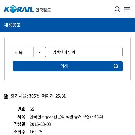
채용공고
검색
총게시물 :
305
건 페이지 :
25
/31
게시물 목록
코레일소개_경영공시_채용공고 목록 - 정보 제공
번호
65
제목
한국철도공사 전문직 직원 공개 모집(~3.24)
작성일
2015-03-03
조회수
16,975