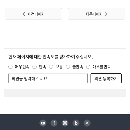
이전 페이지
다음 페이지
현재 페이지에 대한 만족도를 평가하여 주십시오.
콘텐츠 만족도 조사
만족도 조사
매우만족
만족
보통
불만족
매우불만족
담당자 정보
담당자 정보
유튜브
페이스북
인스타그램
블로그
트위터