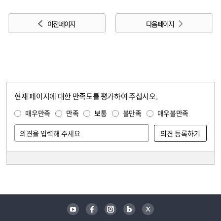
이전 페이지
다음 페이지
현재 페이지에 대한 만족도를 평가하여 주십시오.
콘텐츠 만족도 조사
만족도 조사
매우만족
만족
보통
불만족
매우불만족
담당자 정보
담당자 정보
유튜브
페이스북
인스타그램
블로그
트위터