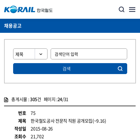
채용공고
검색
총게시물 :
305
건 페이지 :
24
/31
게시물 목록
코레일소개_경영공시_채용공고 목록 - 정보 제공
번호
75
제목
한국철도공사 전문직 직원 공개모집(~9.16)
작성일
2015-08-26
조회수
21,702