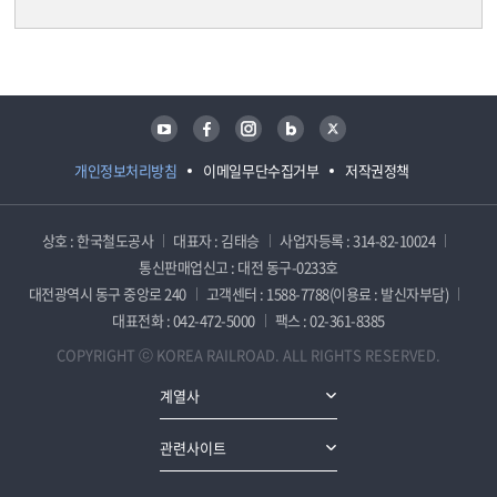
담당자 정보
담당자 정보
유튜브
페이스북
인스타그램
블로그
트위터
개인정보처리방침
이메일무단수집거부
저작권정책
상호 : 한국철도공사
대표자 : 김태승
사업자등록 : 314-82-10024
통신판매업신고 : 대전 동구-0233호
대전광역시 동구 중앙로 240
고객센터 : 1588-7788(이용료 : 발신자부담)
대표전화 : 042-472-5000
팩스 : 02-361-8385
COPYRIGHT ⓒ KOREA RAILROAD. ALL RIGHTS RESERVED.
계열사
관련사이트