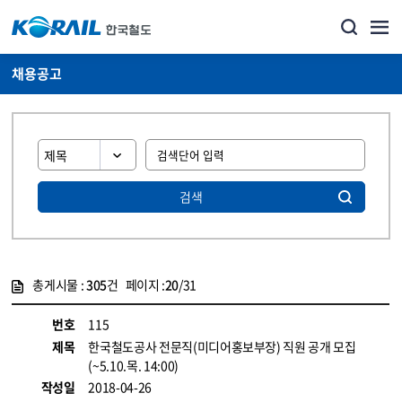
채용공고
검색
총게시물 :
305
건 페이지 :
20
/31
게시물 목록
코레일소개_경영공시_채용공고 목록 - 정보 제공
번호
115
제목
한국철도공사 전문직(미디어홍보부장) 직원 공개 모집
(~5.10.목. 14:00)
작성일
2018-04-26