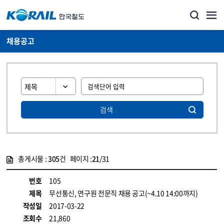
채용공고
검색
총게시물 :
305
건 페이지 :
21
/31
게시물 목록
코레일소개_경영공시_채용공고 목록 - 정보 제공
번호
105
제목
무선통신, 연구원 전문직 채용 공고(~4.10 14:00까지)
작성일
2017-03-22
조회수
21,860