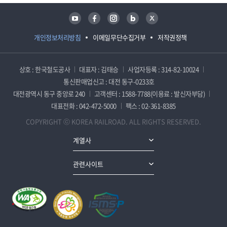
유튜브
페이스북
인스타그램
블로그
트위터
개인정보처리방침
이메일무단수집거부
저작권정책
상호 : 한국철도공사
대표자 : 김태승
사업자등록 : 314-82-10024
통신판매업신고 : 대전 동구-0233호
대전광역시 동구 중앙로 240
고객센터 : 1588-7788(이용료 : 발신자부담)
대표전화 : 042-472-5000
팩스 : 02-361-8385
COPYRIGHT ⓒ KOREA RAILROAD. ALL RIGHTS RESERVED.
계열사
관련사이트