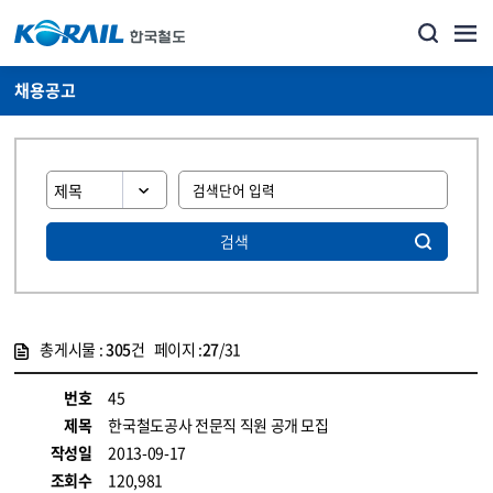
채용공고
검색
총게시물 :
305
건 페이지 :
27
/31
게시물 목록
코레일소개_경영공시_채용공고 목록 - 정보 제공
번호
45
제목
한국철도공사 전문직 직원 공개 모집
작성일
2013-09-17
조회수
120,981