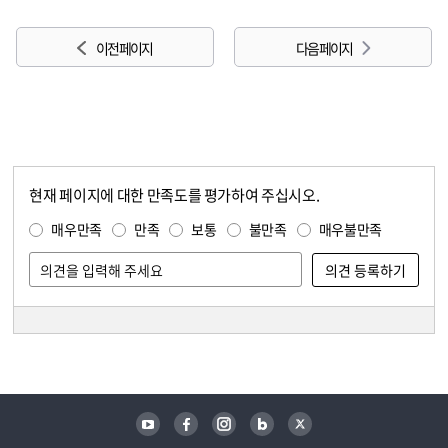
이전 페이지
다음 페이지
현재 페이지에 대한 만족도를 평가하여 주십시오.
콘텐츠 만족도 조사
만족도 조사
매우만족
만족
보통
불만족
매우불만족
담당자 정보
담당자 정보
유튜브
페이스북
인스타그램
블로그
트위터