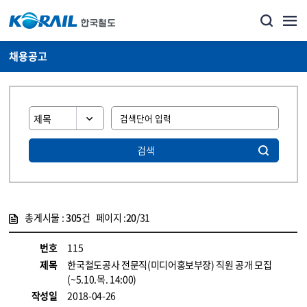
채용공고
검색
총게시물 :
305
건 페이지 :
20
/31
게시물 목록
코레일소개_경영공시_채용공고 목록 - 정보 제공
번호
115
제목
한국철도공사 전문직(미디어홍보부장) 직원 공개 모집
(~5.10.목. 14:00)
작성일
2018-04-26