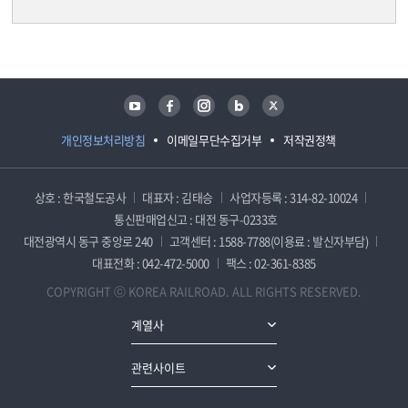
담당자 정보
담당자 정보
유튜브
페이스북
인스타그램
블로그
트위터
개인정보처리방침
이메일무단수집거부
저작권정책
상호 : 한국철도공사
대표자 : 김태승
사업자등록 : 314-82-10024
통신판매업신고 : 대전 동구-0233호
대전광역시 동구 중앙로 240
고객센터 : 1588-7788(이용료 : 발신자부담)
대표전화 : 042-472-5000
팩스 : 02-361-8385
COPYRIGHT ⓒ KOREA RAILROAD. ALL RIGHTS RESERVED.
계열사
관련사이트