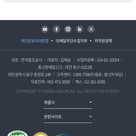
담당자 정보
담당자 정보
유튜브
페이스북
인스타그램
블로그
트위터
개인정보처리방침
이메일무단수집거부
저작권정책
상호 : 한국철도공사
대표자 : 김태승
사업자등록 : 314-82-10024
통신판매업신고 : 대전 동구-0233호
대전광역시 동구 중앙로 240
고객센터 : 1588-7788(이용료 : 발신자부담)
대표전화 : 042-472-5000
팩스 : 02-361-8385
COPYRIGHT ⓒ KOREA RAILROAD. ALL RIGHTS RESERVED.
계열사
관련사이트