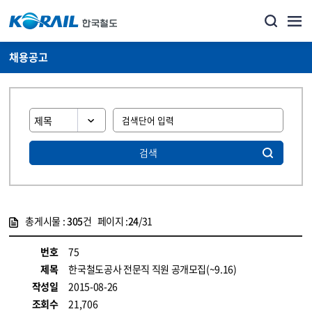
채용공고
검색
총게시물 :
305
건 페이지 :
24
/31
게시물 목록
코레일소개_경영공시_채용공고 목록 - 정보 제공
번호
75
제목
한국철도공사 전문직 직원 공개모집(~9.16)
작성일
2015-08-26
조회수
21,706