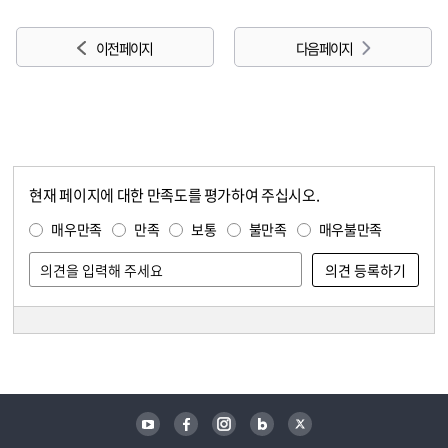
이전 페이지
다음 페이지
현재 페이지에 대한 만족도를 평가하여 주십시오.
콘텐츠 만족도 조사
만족도 조사
매우만족
만족
보통
불만족
매우불만족
담당자 정보
담당자 정보
유튜브
페이스북
인스타그램
블로그
트위터