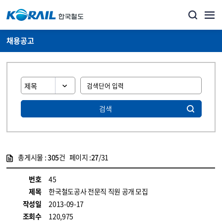
채용공고
검색
총게시물 :
305
건 페이지 :
27
/31
게시물 목록
코레일소개_경영공시_채용공고 목록 - 정보 제공
번호
45
제목
한국철도공사 전문직 직원 공개 모집
작성일
2013-09-17
조회수
120,975