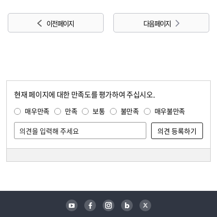
이전 페이지
다음 페이지
현재 페이지에 대한 만족도를 평가하여 주십시오.
콘텐츠 만족도 조사
만족도 조사
매우만족
만족
보통
불만족
매우불만족
담당자 정보
담당자 정보
유튜브
페이스북
인스타그램
블로그
트위터