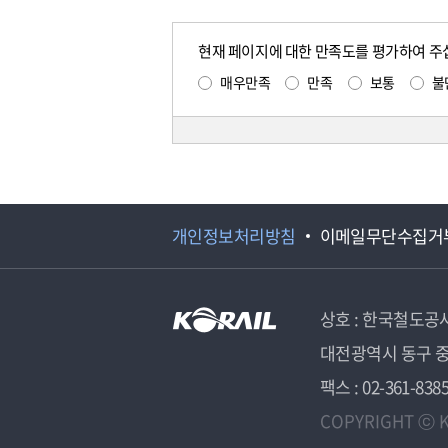
현재 페이지에 대한 만족도를 평가하여 주
매우만족
만족
보통
불
개인정보처리방침
이메일무단수집거
상호 : 한국철도공
대전광역시 동구 중
팩스 : 02-361-838
COPYRIGHT ⓒ K