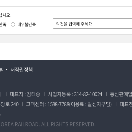
십시오.
만족
매우불만족
부
저작권정책
사
대표자 : 김태승
사업자등록 : 314-82-10024
통신판매업신
앙로 240
고객센터 : 1588-7788(이용료 : 발신자부담)
대표전화
5
OREA RAILROAD. ALL RIGHTS RESERVED.