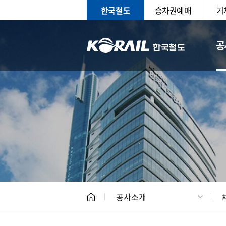
한국철도
승차권예매
기
공
CEO
일반현
공사소개