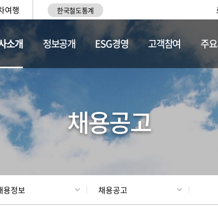
차여행
한국철도통계
사소개
정보공개
ESG경영
고객참여
주요
황
조직현황
채용정보
채용공고
채용정보
채용공고