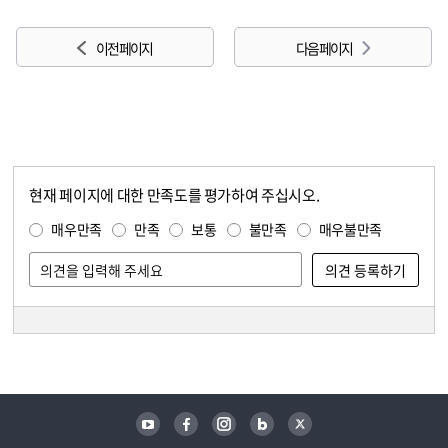
이전 페이지
다음 페이지
현재 페이지에 대한 만족도를 평가하여 주십시오.
콘텐츠 만족도 조사
만족도 조사
매우만족
만족
보통
불만족
매우불만족
담당자 정보
담당자 정보
유튜브
페이스북
인스타그램
블로그
트위터