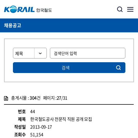
채용공고
검색
총게시물 :
304
건 페이지 :
27
/31
게시물 목록
코레일소개_경영공시_채용공고 목록 - 정보 제공
번호
44
제목
한국철도공사 전문직 직원 공개 모집
작성일
2013-09-17
조회수
51,154