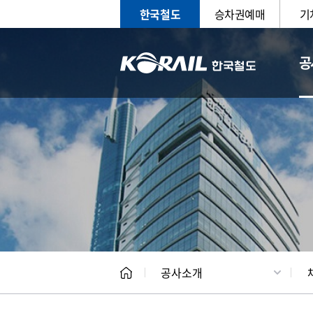
한국철도
승차권예매
기
공
CEO
일반현
공사소개