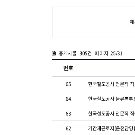
총게시물 :
305
건 페이지 :
25
/31
번호
65
한국철도공사 전문직 직원 
64
한국철도공사 물류본부장 
63
한국철도공사 전문직 직원 
62
기간제근로자(운전담당원) 