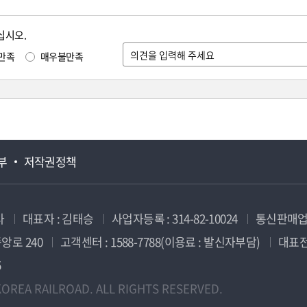
십시오.
만족
매우불만족
부
저작권정책
사
대표자 : 김태승
사업자등록 : 314-82-10024
통신판매업신
앙로 240
고객센터 : 1588-7788(이용료 : 발신자부담)
대표전화
5
OREA RAILROAD. ALL RIGHTS RESERVED.