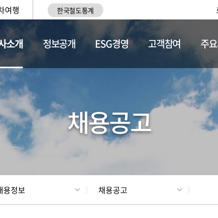
차여행
한국철도통계
사소개
정보공개
ESG경영
고객참여
주요
황
조직현황
채용정보
채용공고
채용정보
채용공고