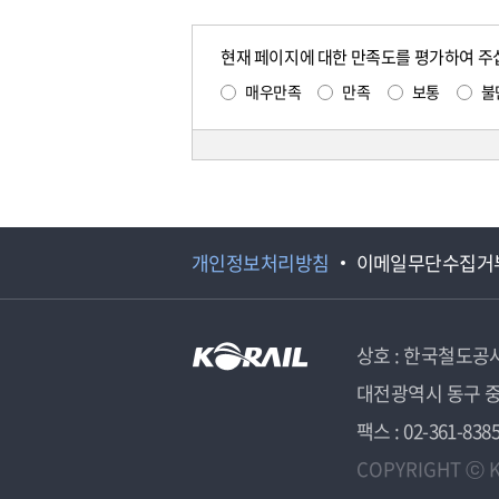
현재 페이지에 대한 만족도를 평가하여 주
매우만족
만족
보통
불
개인정보처리방침
이메일무단수집거
상호 : 한국철도공
대전광역시 동구 중
팩스 : 02-361-838
COPYRIGHT ⓒ K