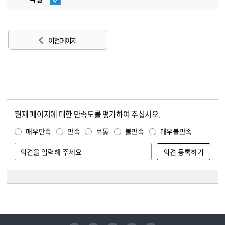
이전 페이지
현재 페이지에 대한 만족도를 평가하여 주십시오.
콘텐츠 만족도 조사
만족도 조사
매우만족
만족
보통
불만족
매우불만족
담당자 정보
담당자 정보
유튜브
페이스북
인스타그램
블로그
트위터