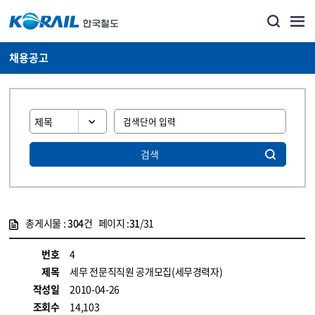
채용공고
검색
총게시물 :
304
건 페이지 :
31
/31
게시물 목록
코레일소개_경영공시_채용공고 목록 - 정보 제공
번호
4
제목
세무 전문직직원 공개모집(세무경력자)
작성일
2010-04-26
조회수
14,103