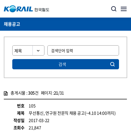
채용공고
검색
총게시물 :
305
건 페이지 :
21
/31
게시물 목록
코레일소개_경영공시_채용공고 목록 - 정보 제공
번호
105
제목
무선통신, 연구원 전문직 채용 공고(~4.10 14:00까지)
작성일
2017-03-22
조회수
21,847