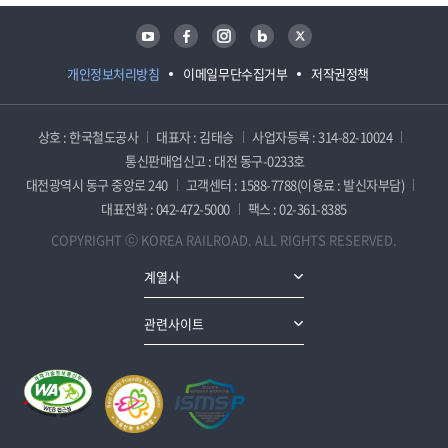
유튜브
페이스북
인스타그램
블로그
트위터
개인정보처리방침
이메일무단수집거부
저작권정책
상호 : 한국철도공사
대표자 : 김태승
사업자등록 : 314-82-10024
통신판매업신고 : 대전 동구-0233호
대전광역시 동구 중앙로 240
고객센터 : 1588-7788(이용료 : 발신자부담)
대표전화 : 042-472-5000
팩스 : 02-361-8385
COPYRIGHT ⓒ KOREA RAILROAD. ALL RIGHTS RESERVED.
계열사
관련사이트