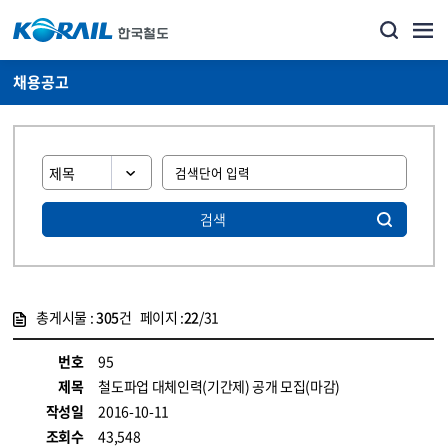
채용공고
검색
총게시물 :
305
건 페이지 :
22
/31
게시물 목록
코레일소개_경영공시_채용공고 목록 - 정보 제공
번호
95
제목
철도파업 대체인력(기간제) 공개 모집(마감)
작성일
2016-10-11
조회수
43,548