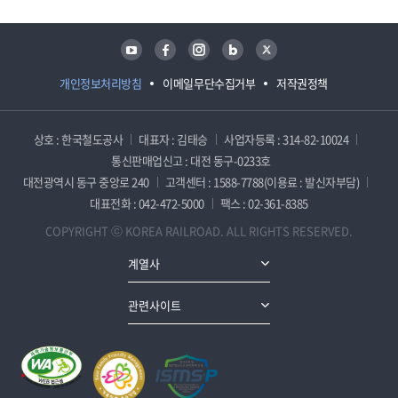
유튜브
페이스북
인스타그램
블로그
트위터
개인정보처리방침
이메일무단수집거부
저작권정책
상호 : 한국철도공사
대표자 : 김태승
사업자등록 : 314-82-10024
통신판매업신고 : 대전 동구-0233호
대전광역시 동구 중앙로 240
고객센터 : 1588-7788(이용료 : 발신자부담)
대표전화 : 042-472-5000
팩스 : 02-361-8385
COPYRIGHT ⓒ KOREA RAILROAD. ALL RIGHTS RESERVED.
계열사
관련사이트