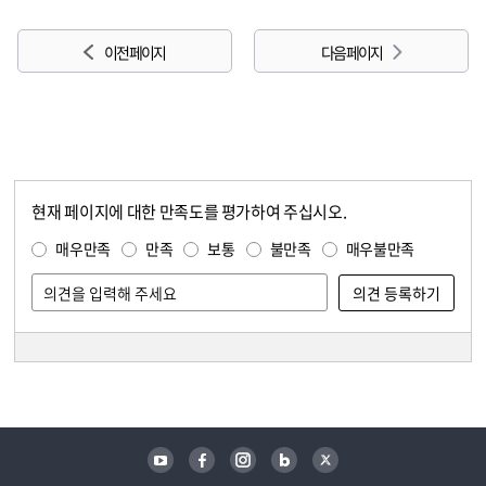
이전 페이지
다음 페이지
현재 페이지에 대한 만족도를 평가하여 주십시오.
콘텐츠 만족도 조사
만족도 조사
매우만족
만족
보통
불만족
매우불만족
담당자 정보
담당자 정보
유튜브
페이스북
인스타그램
블로그
트위터