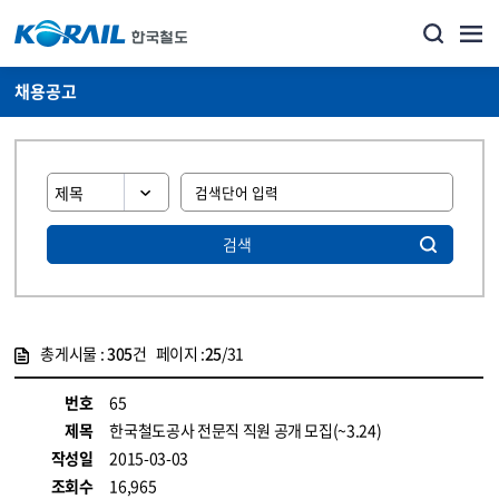
채용공고
검색
총게시물 :
305
건 페이지 :
25
/31
게시물 목록
코레일소개_경영공시_채용공고 목록 - 정보 제공
번호
65
제목
한국철도공사 전문직 직원 공개 모집(~3.24)
작성일
2015-03-03
조회수
16,965