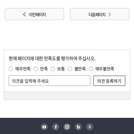
이전 페이지
다음 페이지
현재 페이지에 대한 만족도를 평가하여 주십시오.
콘텐츠 만족도 조사
만족도 조사
매우만족
만족
보통
불만족
매우불만족
담당자 정보
담당자 정보
유튜브
페이스북
인스타그램
블로그
트위터