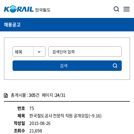
채용공고
검색
총게시물 :
305
건 페이지 :
24
/31
게시물 목록
코레일소개_경영공시_채용공고 목록 - 정보 제공
번호
75
제목
한국철도공사 전문직 직원 공개모집(~9.16)
작성일
2015-08-26
조회수
21,698