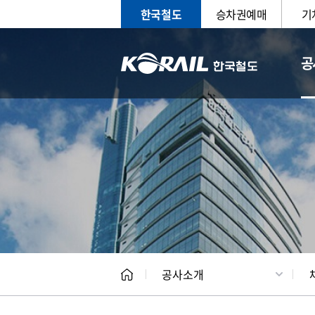
한국철도
승차권예매
기
공
CEO
일반현
공사소개