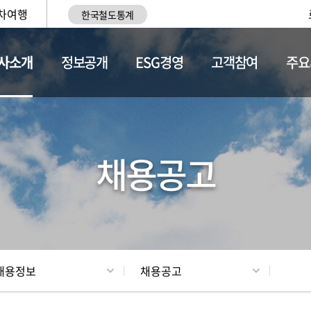
차여행
한국철도통계
사소개
정보공개
ESG경영
고객참여
주요
황
조직현황
채용정보
채용공고
채용정보
채용공고