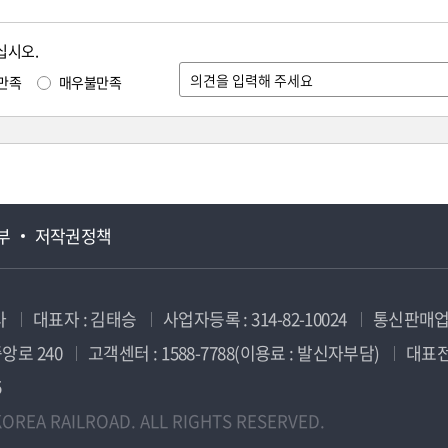
십시오.
만족
매우불만족
부
저작권정책
사
대표자 : 김태승
사업자등록 : 314-82-10024
통신판매업신
앙로 240
고객센터 : 1588-7788(이용료 : 발신자부담)
대표전화
5
OREA RAILROAD. ALL RIGHTS RESERVED.