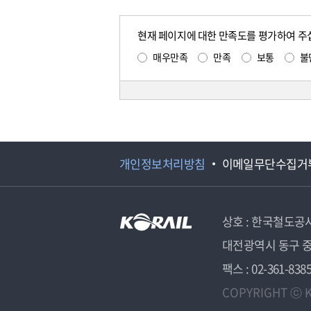
현재 페이지에 대한 만족도를 평가하여 주
매우만족
만족
보통
불
개인정보처리방침
이메일무단수집거
상호 : 한국철도공
대전광역시 동구 중
팩스 : 02-361-838
COPYRIGHT ⓒ K