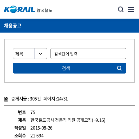
채용공고
검색
총게시물 :
305
건 페이지 :
24
/31
게시물 목록
코레일소개_경영공시_채용공고 목록 - 정보 제공
번호
75
제목
한국철도공사 전문직 직원 공개모집(~9.16)
작성일
2015-08-26
조회수
21,694