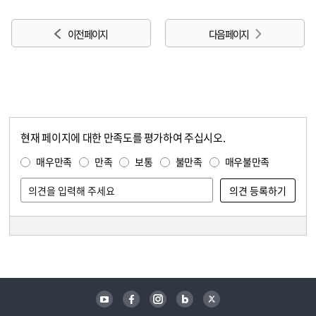
이전 페이지
다음 페이지
현재 페이지에 대한 만족도를 평가하여 주십시오.
콘텐츠 만족도 조사
만족도 조사
매우만족
만족
보통
불만족
매우불만족
담당자 정보
담당자 정보
유튜브
페이스북
인스타그램
블로그
트위터