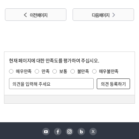
이전 페이지
다음 페이지
현재 페이지에 대한 만족도를 평가하여 주십시오.
콘텐츠 만족도 조사
만족도 조사
매우만족
만족
보통
불만족
매우불만족
담당자 정보
담당자 정보
유튜브
페이스북
인스타그램
블로그
트위터