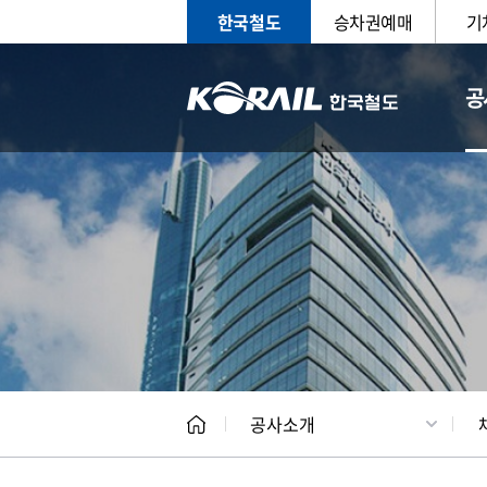
한국철도
승차권예매
기
공
CEO
일반현
공사소개