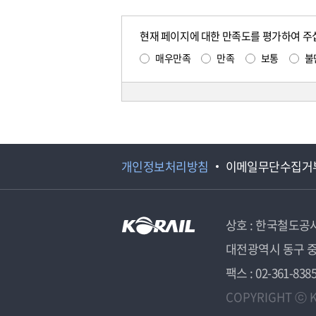
현재 페이지에 대한 만족도를 평가하여 주
매우만족
만족
보통
불
개인정보처리방침
이메일무단수집거
상호 : 한국철도공
대전광역시 동구 중
팩스 : 02-361-838
COPYRIGHT ⓒ K