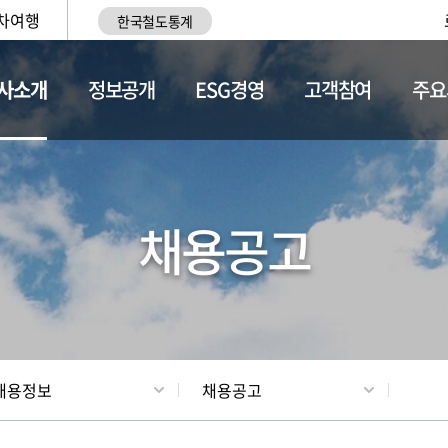
차여행
한국철도통계
사소개
정보공개
ESG경영
고객참여
주요
황
조직현황
채용정보
채용공고
채용정보
채용공고