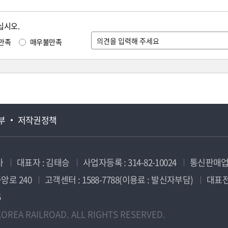
십시오.
만족
매우불만족
부
저작권정책
사
대표자 : 김태승
사업자등록 : 314-82-10024
통신판매업신
앙로 240
고객센터 : 1588-7788(이용료 : 발신자부담)
대표전화
5
OREA RAILROAD. ALL RIGHTS RESERVED.