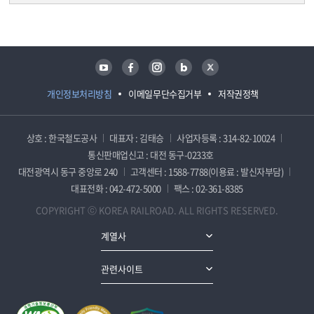
담당자 정보
담당자 정보
유튜브
페이스북
인스타그램
블로그
트위터
개인정보처리방침
이메일무단수집거부
저작권정책
상호 : 한국철도공사
대표자 : 김태승
사업자등록 : 314-82-10024
통신판매업신고 : 대전 동구-0233호
대전광역시 동구 중앙로 240
고객센터 : 1588-7788(이용료 : 발신자부담)
대표전화 : 042-472-5000
팩스 : 02-361-8385
COPYRIGHT ⓒ KOREA RAILROAD. ALL RIGHTS RESERVED.
계열사
관련사이트