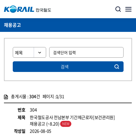
채용공고
검색
총게시물 :
304
건 페이지 :
1
/31
게시물 목록
코레일소개_경영공시_채용공고 목록 - 정보 제공
번호
304
제목
한국철도공사 전남본부 기간제근로자[보건관리원]
채용공고 (~8.20)
작성일
2026-08-05