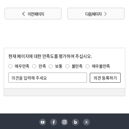
이전 페이지
다음 페이지
현재 페이지에 대한 만족도를 평가하여 주십시오.
콘텐츠 만족도 조사
만족도 조사
매우만족
만족
보통
불만족
매우불만족
담당자 정보
담당자 정보
유튜브
페이스북
인스타그램
블로그
트위터