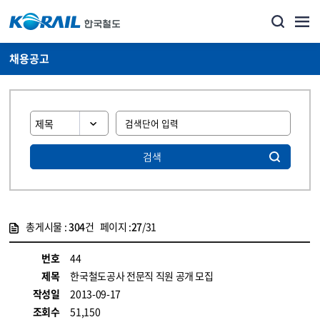
채용공고
검색
총게시물 :
304
건 페이지 :
27
/31
게시물 목록
코레일소개_경영공시_채용공고 목록 - 정보 제공
번호
44
제목
한국철도공사 전문직 직원 공개 모집
작성일
2013-09-17
조회수
51,150