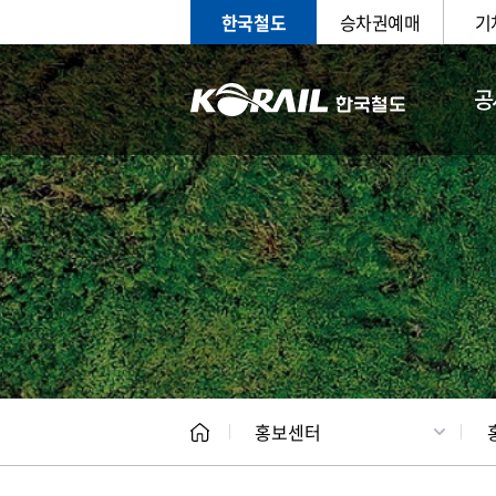
한국철도
승차권예매
기
공
홍보
문화사
홍보센터