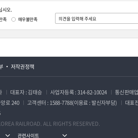
십시오.
만족
매우불만족
부
저작권정책
사
대표자 : 김태승
사업자등록 : 314-82-10024
통신판매업신
앙로 240
고객센터 : 1588-7788(이용료 : 발신자부담)
대표전화
5
OREA RAILROAD. ALL RIGHTS RESERVED.
관련사이트