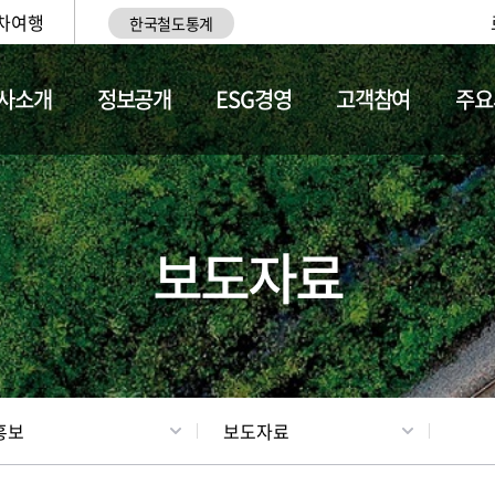
차여행
한국철도통계
사소개
정보공개
ESG경영
고객참여
주요
업
갤러리
기차소개
보도자료
홍보
보도자료