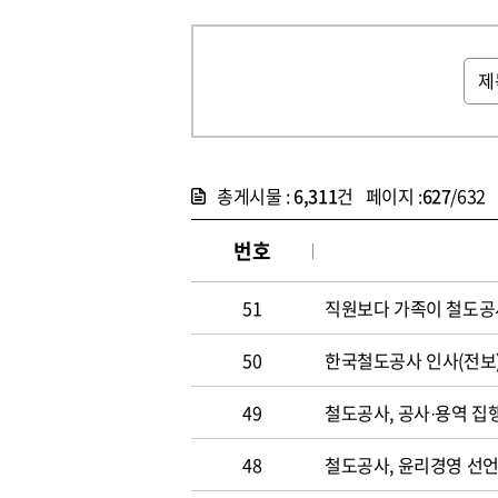
총게시물 :
6,311
건 페이지 :
627
/632
번호
51
직원보다 가족이 철도공
50
한국철도공사 인사(전보) 
49
철도공사, 공사·용역 집
48
철도공사, 윤리경영 선