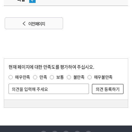
이전 페이지
현재 페이지에 대한 만족도를 평가하여 주십시오.
콘텐츠 만족도 조사
만족도 조사
매우만족
만족
보통
불만족
매우불만족
담당자 정보
담당자 정보
유튜브
페이스북
인스타그램
블로그
트위터