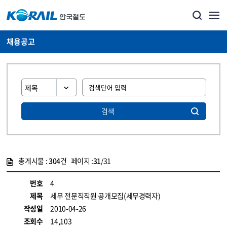
채용공고
검색
총게시물 :
304
건 페이지 :
31
/31
게시물 목록
코레일소개_경영공시_채용공고 목록 - 정보 제공
번호
4
제목
세무 전문직직원 공개모집(세무경력자)
작성일
2010-04-26
조회수
14,103