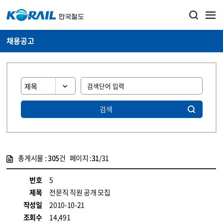
채용공고
검색
총게시물 :
305
건 페이지 :
31
/31
게시물 목록
코레일소개_경영공시_채용공고 목록 - 정보 제공
번호
5
제목
전문직 직원 공개 모집
작성일
2010-10-21
조회수
14,491