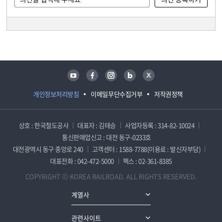
담당자 정보
담당자 정보
유튜브
페이스북
인스타그램
블로그
트위터
개인정보처리방침
이메일무단수집거부
저작권정책
상호 : 한국철도공사
대표자 : 김태승
사업자등록 : 314-82-10024
통신판매업신고 : 대전 동구-0233호
대전광역시 동구 중앙로 240
고객센터 : 1588-7788(이용료 : 발신자부담)
대표전화 : 042-472-5000
팩스 : 02-361-8385
COPYRIGHT ⓒ KOREA RAILROAD. ALL RIGHTS RESERVED.
계열사
관련사이트