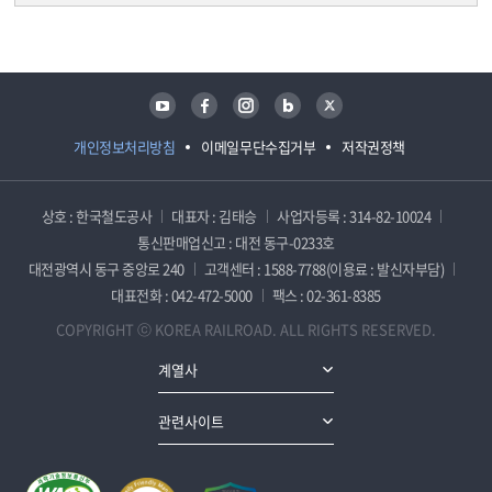
담당자 정보
담당자 정보
유튜브
페이스북
인스타그램
블로그
트위터
개인정보처리방침
이메일무단수집거부
저작권정책
상호 : 한국철도공사
대표자 : 김태승
사업자등록 : 314-82-10024
통신판매업신고 : 대전 동구-0233호
대전광역시 동구 중앙로 240
고객센터 : 1588-7788(이용료 : 발신자부담)
대표전화 : 042-472-5000
팩스 : 02-361-8385
COPYRIGHT ⓒ KOREA RAILROAD. ALL RIGHTS RESERVED.
계열사
관련사이트