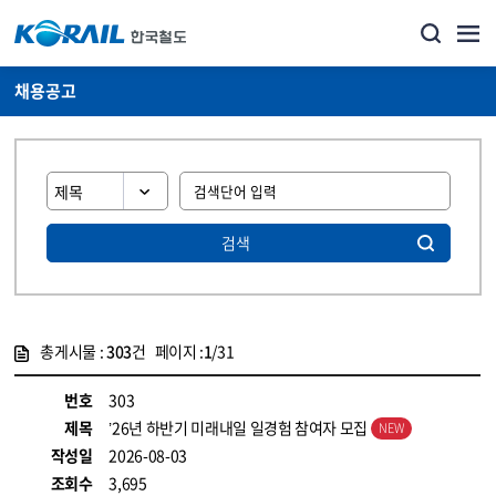
채용공고
검색
총게시물 :
303
건 페이지 :
1
/31
게시물 목록
코레일소개_경영공시_채용공고 목록 - 정보 제공
번호
303
제목
’26년 하반기 미래내일 일경험 참여자 모집
작성일
2026-08-03
조회수
3,695