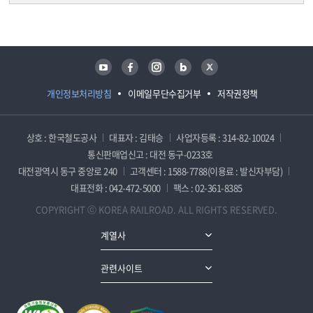
담당자 정보
담당자 정보
유튜브
페이스북
인스타그램
블로그
트위터
개인정보처리방침
이메일무단수집거부
저작권정책
상호 : 한국철도공사
대표자 : 김태승
사업자등록 : 314-82-10024
통신판매업신고 : 대전 동구-0233호
대전광역시 동구 중앙로 240
고객센터 : 1588-7788(이용료 : 발신자부담)
대표전화 : 042-472-5000
팩스 : 02-361-8385
COPYRIGHT ⓒ KOREA RAILROAD. ALL RIGHTS RESERVED.
계열사
관련사이트