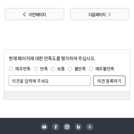
이전 페이지
다음 페이지
현재 페이지에 대한 만족도를 평가하여 주십시오.
콘텐츠 만족도 조사
만족도 조사
매우만족
만족
보통
불만족
매우불만족
담당자 정보
담당자 정보
유튜브
페이스북
인스타그램
블로그
트위터