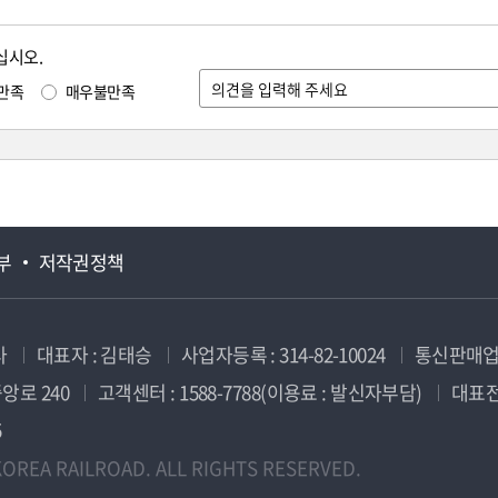
십시오.
만족
매우불만족
부
저작권정책
사
대표자 : 김태승
사업자등록 : 314-82-10024
통신판매업신
앙로 240
고객센터 : 1588-7788(이용료 : 발신자부담)
대표전화
5
OREA RAILROAD. ALL RIGHTS RESERVED.