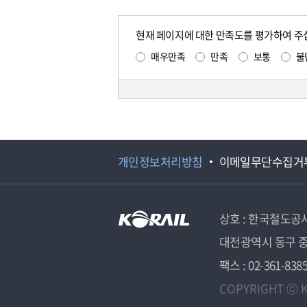
현재 페이지에 대한 만족도를 평가하여 주
매우만족
만족
보통
불
개인정보처리방침
이메일무단수집거
상호 : 한국철도공
대전광역시 동구 중
팩스 : 02-361-838
COPYRIGHT ⓒ K