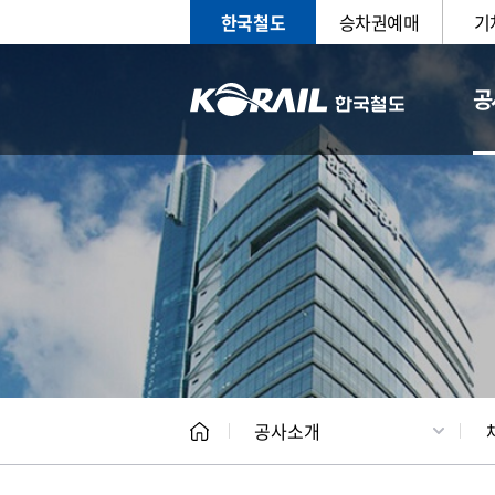
한국철도
승차권예매
기
공
CEO
일반현
공사소개