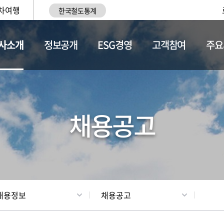
차여행
한국철도통계
사소개
정보공개
ESG경영
고객참여
주요
황
조직현황
채용정보
채용공고
채용정보
채용공고