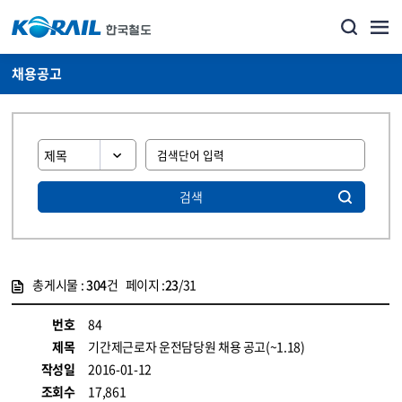
채용공고
검색
총게시물 :
304
건 페이지 :
23
/31
게시물 목록
코레일소개_경영공시_채용공고 목록 - 정보 제공
번호
84
제목
기간제근로자 운전담당원 채용 공고(~1.18)
작성일
2016-01-12
조회수
17,861