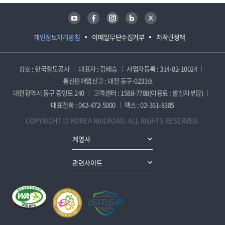
유튜브
페이스북
인스타그램
블로그
트위터
개인정보처리방침
이메일무단수집거부
저작권정책
상호 : 한국철도공사
대표자 : 김태승
사업자등록 : 314-82-10024
통신판매업신고 : 대전 동구-0233호
대전광역시 동구 중앙로 240
고객센터 : 1588-7788(이용료 : 발신자부담)
대표전화 : 042-472-5000
팩스 : 02-361-8385
COPYRIGHT ⓒ KOREA RAILROAD. ALL RIGHTS RESERVED.
계열사
관련사이트