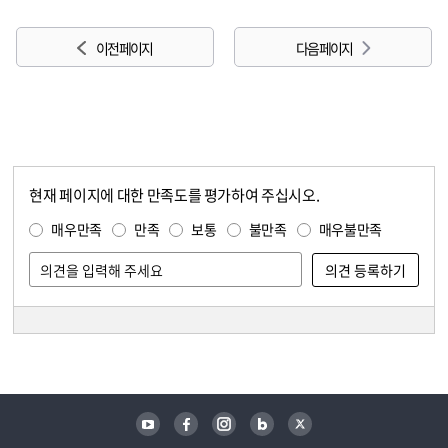
이전 페이지
다음 페이지
현재 페이지에 대한 만족도를 평가하여 주십시오.
콘텐츠 만족도 조사
만족도 조사
매우만족
만족
보통
불만족
매우불만족
담당자 정보
담당자 정보
유튜브
페이스북
인스타그램
블로그
트위터