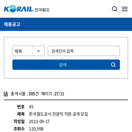
채용공고
검색
총게시물 :
305
건 페이지 :
27
/31
게시물 목록
코레일소개_경영공시_채용공고 목록 - 정보 제공
번호
45
제목
한국철도공사 전문직 직원 공개 모집
작성일
2013-09-17
조회수
120,998