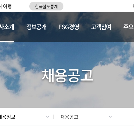
차여행
한국철도통계
사소개
정보공개
ESG경영
고객참여
주요
황
조직현황
채용정보
채용공고
채용정보
채용공고