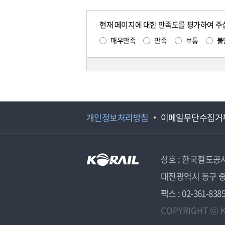
현재 페이지에 대한 만족도를 평가하여 주
매우만족
만족
보통
불
개인정보처리방침
이메일무단수집거
상호 : 한국철도공
대전광역시 동구 중
팩스 : 02-361-838
COPYRIGHT ⓒ K