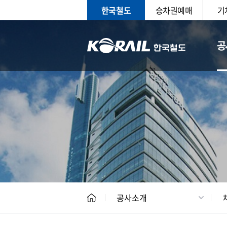
한국철도
승차권예매
기
공
CEO
일반현
공사소개