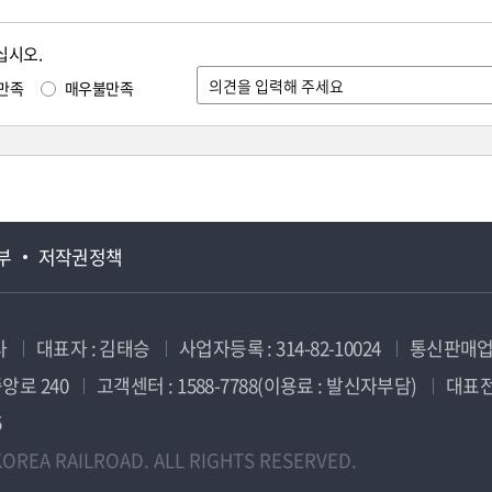
십시오.
만족
매우불만족
부
저작권정책
사
대표자 : 김태승
사업자등록 : 314-82-10024
통신판매업신
앙로 240
고객센터 : 1588-7788(이용료 : 발신자부담)
대표전화
5
OREA RAILROAD. ALL RIGHTS RESERVED.