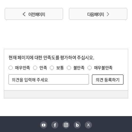
이전 페이지
다음 페이지
현재 페이지에 대한 만족도를 평가하여 주십시오.
콘텐츠 만족도 조사
만족도 조사
매우만족
만족
보통
불만족
매우불만족
담당자 정보
담당자 정보
유튜브
페이스북
인스타그램
블로그
트위터