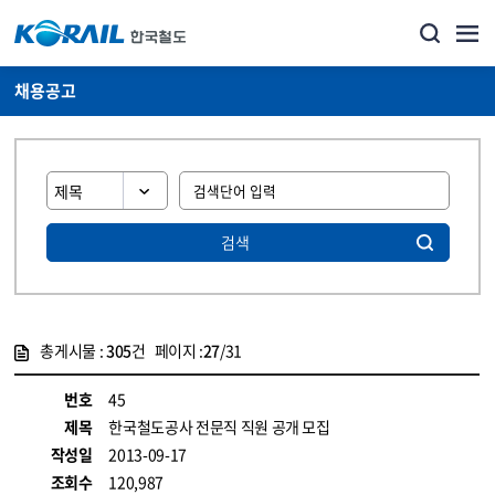
채용공고
검색
총게시물 :
305
건 페이지 :
27
/31
게시물 목록
코레일소개_경영공시_채용공고 목록 - 정보 제공
번호
45
제목
한국철도공사 전문직 직원 공개 모집
작성일
2013-09-17
조회수
120,987