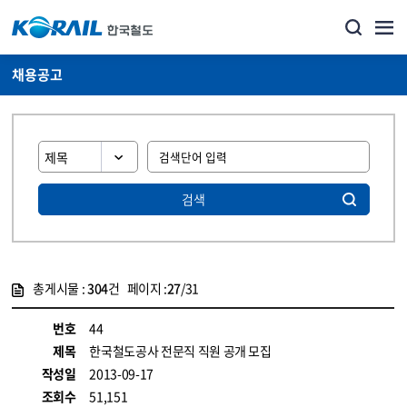
채용공고
검색
총게시물 :
304
건 페이지 :
27
/31
게시물 목록
코레일소개_경영공시_채용공고 목록 - 정보 제공
번호
44
제목
한국철도공사 전문직 직원 공개 모집
작성일
2013-09-17
조회수
51,151