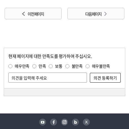
이전 페이지
다음 페이지
현재 페이지에 대한 만족도를 평가하여 주십시오.
콘텐츠 만족도 조사
만족도 조사
매우만족
만족
보통
불만족
매우불만족
담당자 정보
담당자 정보
유튜브
페이스북
인스타그램
블로그
트위터