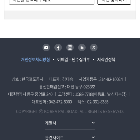
담당자 정보
담당자 정보
유튜브
페이스북
인스타그램
블로그
트위터
개인정보처리방침
이메일무단수집거부
저작권정책
상호 : 한국철도공사
대표자 : 김태승
사업자등록 : 314-82-10024
통신판매업신고 : 대전 동구-0233호
대전광역시 동구 중앙로 240
고객센터 : 1588-7788(이용료 : 발신자부담)
대표전화 : 042-472-5000
팩스 : 02-361-8385
COPYRIGHT ⓒ KOREA RAILROAD. ALL RIGHTS RESERVED.
계열사
관련사이트