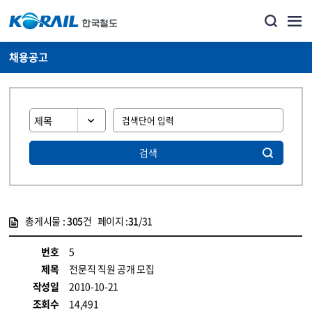
채용공고
검색
총게시물 :
305
건 페이지 :
31
/31
게시물 목록
코레일소개_경영공시_채용공고 목록 - 정보 제공
번호
5
제목
전문직 직원 공개 모집
작성일
2010-10-21
조회수
14,491