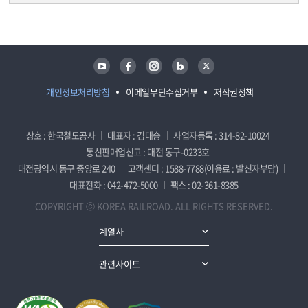
담당자 정보
담당자 정보
유튜브
페이스북
인스타그램
블로그
트위터
개인정보처리방침
이메일무단수집거부
저작권정책
상호 : 한국철도공사
대표자 : 김태승
사업자등록 : 314-82-10024
통신판매업신고 : 대전 동구-0233호
대전광역시 동구 중앙로 240
고객센터 : 1588-7788(이용료 : 발신자부담)
대표전화 : 042-472-5000
팩스 : 02-361-8385
COPYRIGHT ⓒ KOREA RAILROAD. ALL RIGHTS RESERVED.
계열사
관련사이트