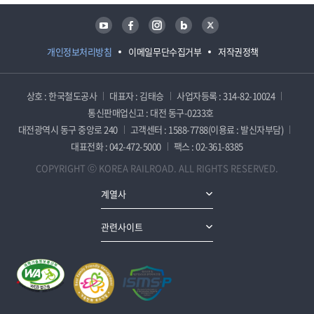
유튜브
페이스북
인스타그램
블로그
트위터
개인정보처리방침
이메일무단수집거부
저작권정책
상호 : 한국철도공사
대표자 : 김태승
사업자등록 : 314-82-10024
통신판매업신고 : 대전 동구-0233호
대전광역시 동구 중앙로 240
고객센터 : 1588-7788(이용료 : 발신자부담)
대표전화 : 042-472-5000
팩스 : 02-361-8385
COPYRIGHT ⓒ KOREA RAILROAD. ALL RIGHTS RESERVED.
계열사
관련사이트