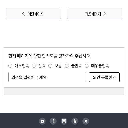
이전 페이지
다음 페이지
현재 페이지에 대한 만족도를 평가하여 주십시오.
콘텐츠 만족도 조사
만족도 조사
매우만족
만족
보통
불만족
매우불만족
담당자 정보
담당자 정보
유튜브
페이스북
인스타그램
블로그
트위터