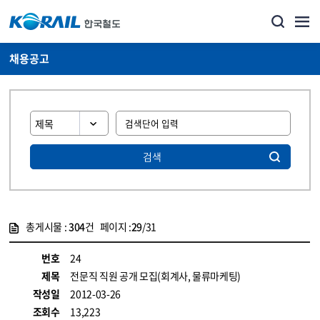
채용공고
검색
총게시물 :
304
건 페이지 :
29
/31
게시물 목록
코레일소개_경영공시_채용공고 목록 - 정보 제공
번호
24
제목
전문직 직원 공개 모집(회계사, 물류마케팅)
작성일
2012-03-26
조회수
13,223