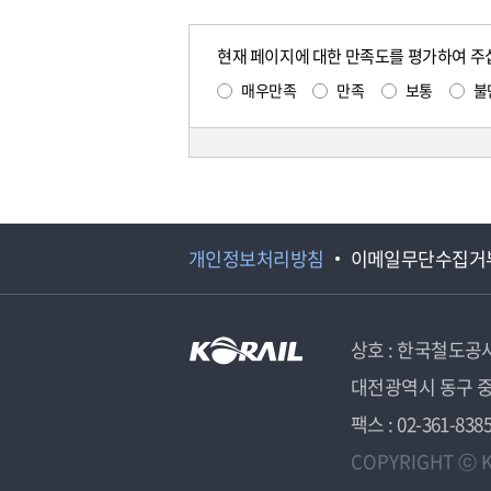
현재 페이지에 대한 만족도를 평가하여 주
매우만족
만족
보통
불
개인정보처리방침
이메일무단수집거
상호 : 한국철도공
대전광역시 동구 중
팩스 : 02-361-838
COPYRIGHT ⓒ K