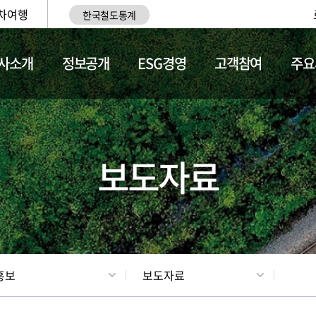
차여행
한국철도통계
사소개
정보공개
ESG경영
고객참여
주요
업
갤러리
기차소개
보도자료
홍보
보도자료