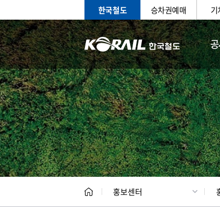
한국철도
승차권예매
기
공
홍보
문화사
홍보센터