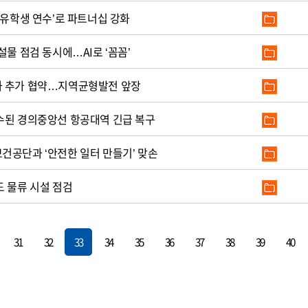
 유학생 연수’로 파트너십 강화
설물 점검 동시에…AI로 ‘꼼꼼’
과 추가 협약…지역균형발전 앞장
수된 경의중앙선 항공대역 긴급 복구
건공단과 ‘안전한 일터 만들기’ 맞손
도 물류 시설 점검
31
32
33
34
35
36
37
38
39
40