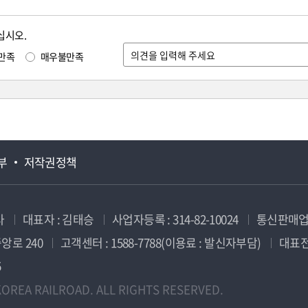
십시오.
만족
매우불만족
부
저작권정책
사
대표자 : 김태승
사업자등록 : 314-82-10024
통신판매업신
앙로 240
고객센터 : 1588-7788(이용료 : 발신자부담)
대표전화
5
OREA RAILROAD. ALL RIGHTS RESERVED.