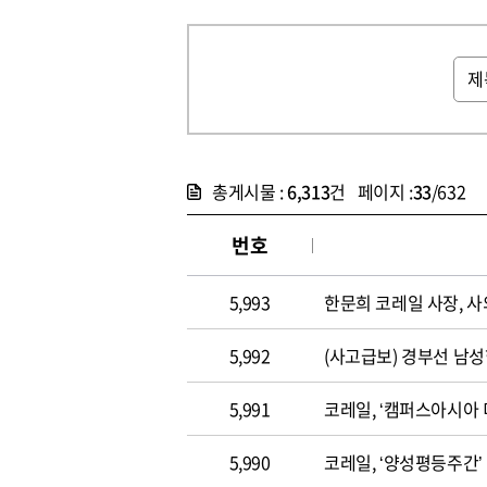
총게시물 :
6,313
건 페이지 :
33
/632
번호
5,993
한문희 코레일 사장, 사
5,992
(사고급보) 경부선 남
5,991
코레일, ‘캠퍼스아시아
5,990
코레일, ‘양성평등주간’