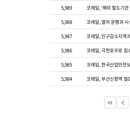
5,989
코레일, ‘해외 철도기관
5,988
코레일, 열차 운행과 시
5,987
코레일, 인구감소지역
5,986
코레일, 극한호우로 침
5,985
코레일, 한국산업안전보
5,984
코레일, 부산신항역 철