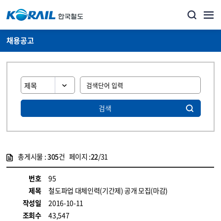
채용공고
검색
총게시물 :
305
건 페이지 :
22
/31
게시물 목록
코레일소개_경영공시_채용공고 목록 - 정보 제공
번호
95
제목
철도파업 대체인력(기간제) 공개 모집(마감)
작성일
2016-10-11
조회수
43,547