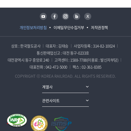
유튜브
페이스북
인스타그램
블로그
트위터
개인정보처리방침
이메일무단수집거부
저작권정책
상호 : 한국철도공사
대표자 : 김태승
사업자등록 : 314-82-10024
통신판매업신고 : 대전 동구-0233호
대전광역시 동구 중앙로 240
고객센터 : 1588-7788(이용료 : 발신자부담)
대표전화 : 042-472-5000
팩스 : 02-361-8385
COPYRIGHT ⓒ KOREA RAILROAD. ALL RIGHTS RESERVED.
계열사
관련사이트