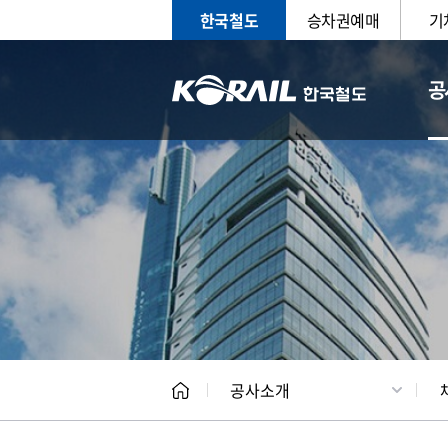
한국철도
승차권예매
기
공
CEO
일반현
공사소개