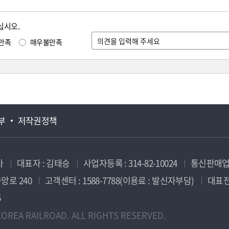
십시오.
만족
매우불만족
부
저작권정책
사
대표자 : 김태승
사업자등록 : 314-82-10024
통신판매업신
앙로 240
고객센터 : 1588-7788(이용료 : 발신자부담)
대표전화
5
OREA RAILROAD. ALL RIGHTS RESERVED.