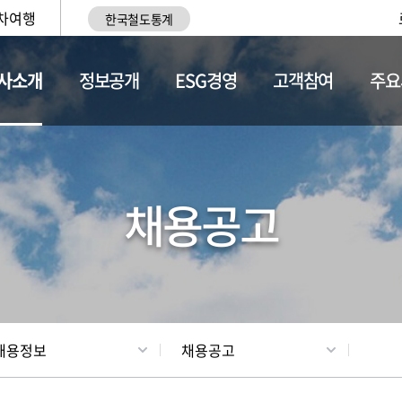
차여행
한국철도통계
사소개
정보공개
ESG경영
고객참여
주요
황
조직현황
채용정보
채용공고
채용정보
채용공고