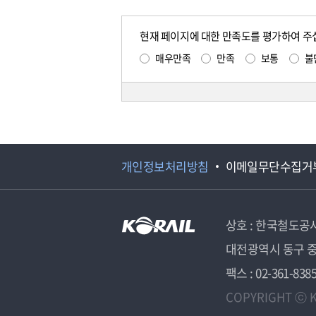
현재 페이지에 대한 만족도를 평가하여 주
매우만족
만족
보통
불
개인정보처리방침
이메일무단수집거
상호 : 한국철도공
대전광역시 동구 중
팩스 : 02-361-838
COPYRIGHT ⓒ K