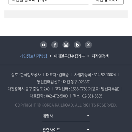
담당자 정보
담당자 정보
유튜브
페이스북
인스타그램
블로그
트위터
개인정보처리방침
이메일무단수집거부
저작권정책
상호 : 한국철도공사
대표자 : 김태승
사업자등록 : 314-82-10024
통신판매업신고 : 대전 동구-0233호
대전광역시 동구 중앙로 240
고객센터 : 1588-7788(이용료 : 발신자부담)
대표전화 : 042-472-5000
팩스 : 02-361-8385
COPYRIGHT ⓒ KOREA RAILROAD. ALL RIGHTS RESERVED.
계열사
관련사이트