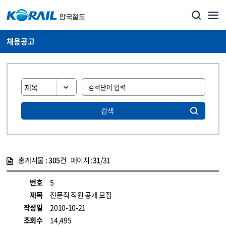
채용공고
검색
총게시물 :
305
건 페이지 :
31
/31
게시물 목록
코레일소개_경영공시_채용공고 목록 - 정보 제공
번호
5
제목
전문직 직원 공개 모집
작성일
2010-10-21
조회수
14,495