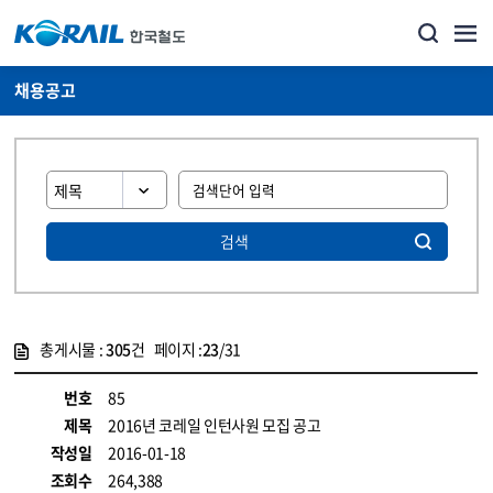
채용공고
검색
총게시물 :
305
건 페이지 :
23
/31
게시물 목록
코레일소개_경영공시_채용공고 목록 - 정보 제공
번호
85
제목
2016년 코레일 인턴사원 모집 공고
작성일
2016-01-18
조회수
264,388