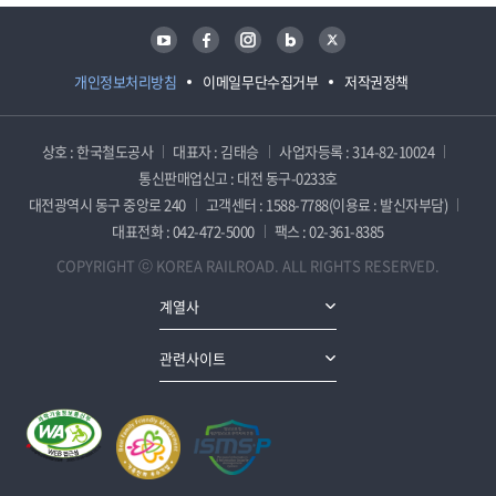
유튜브
페이스북
인스타그램
블로그
트위터
개인정보처리방침
이메일무단수집거부
저작권정책
상호 : 한국철도공사
대표자 : 김태승
사업자등록 : 314-82-10024
통신판매업신고 : 대전 동구-0233호
대전광역시 동구 중앙로 240
고객센터 : 1588-7788(이용료 : 발신자부담)
대표전화 : 042-472-5000
팩스 : 02-361-8385
COPYRIGHT ⓒ KOREA RAILROAD. ALL RIGHTS RESERVED.
계열사
관련사이트