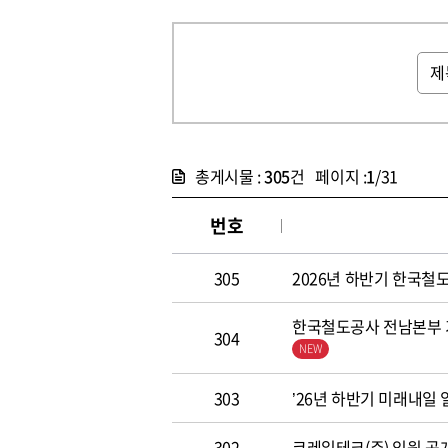
총게시물 :
305
건 페이지 :
1
/31
번호
305
2026년 하반기 한국철도공
한국철도공사 전남본부 기
304
303
’26년 하반기 미래내일
302
코레일테크(주) 임원 공개모집