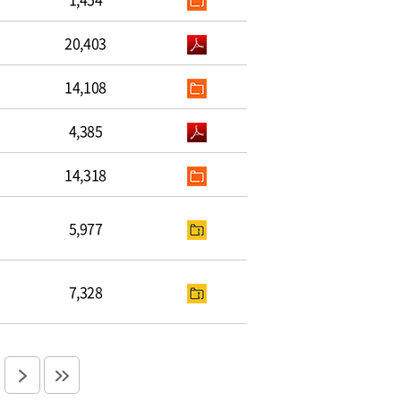
20,403
14,108
4,385
14,318
5,977
7,328