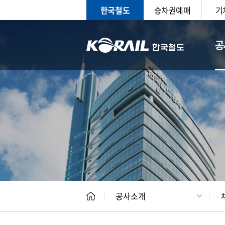
한국철도
승차권예매
기
공
CEO
일반현
공사소개