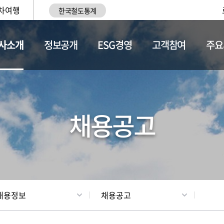
차여행
한국철도통계
사소개
정보공개
ESG경영
고객참여
주요
황
조직현황
채용정보
채용공고
채용정보
채용공고