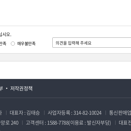
십시오.
만족
매우불만족
부
저작권정책
사
대표자 : 김태승
사업자등록 : 314-82-10024
통신판매업신
앙로 240
고객센터 : 1588-7788(이용료 : 발신자부담)
대표전화